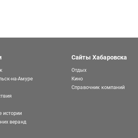
и
Сайты Хабаровска
к
Отдых
ьск-на-Амуре
Кино
Справочник компаний
ствия
е истории
тних веранд