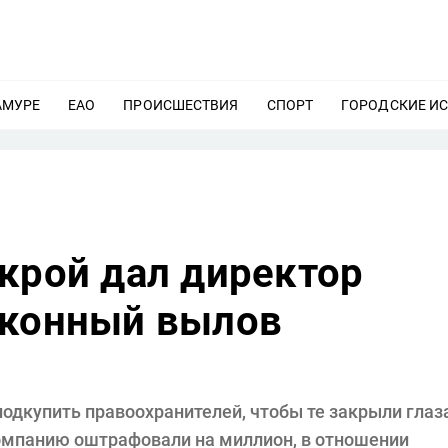
АМУРЕ
ЕЩЕ
ЕАО
ЕЩЕ
ПРОИСШЕСТВИЯ
ЕЩЕ
СПОРТ
ЕЩЕ
ГОРОДСКИЕ И
крой дал директор
аконный вылов
дкупить правоохранителей, чтобы те закрыли глаз
омпанию оштрафовали на миллион, в отношении