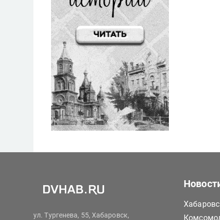
Новост
Хабаровс
ул. Тургенева, 55, Хабаровск,
Комсомол