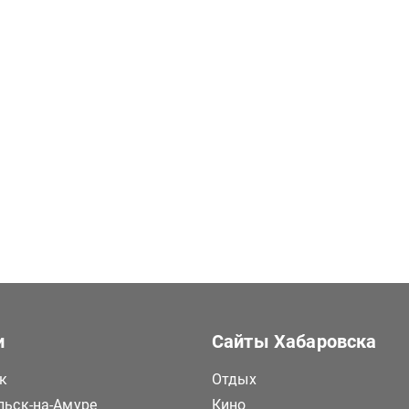
и
Сайты Хабаровска
к
Отдых
ьск-на-Амуре
Кино