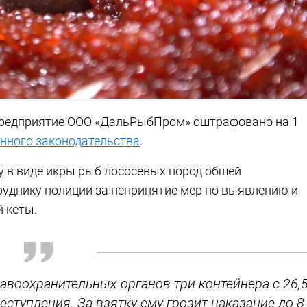
редприятие ООО «ДальРыбПром» оштрафовано на 1
нного законодательства
.
у в виде икры рыб лососевых пород общей
уднику полиции за непринятие мер по выявлению и
 кеты.
равоохранительных органов три контейнера с 26,
еступления. За взятку ему грозит наказание до 8