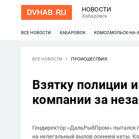
НОВОСТИ
Хабаровск
ВСЕ НОВОСТИ
ХАБАРОВСК
ЕЩЕ
КОМСОМОЛЬСК-НА-
ВСЕ НОВОСТИ
ПРОИСШЕСТВИЯ
Взятку полиции и
компании за нез
Гендиректор «ДальРыбПром» пытался по
на нелегальный вылов осенней кеты. К