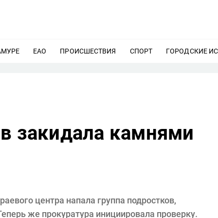
АМУРЕ
ЕЩЕ
ЕАО
ЕЩЕ
ПРОИСШЕСТВИЯ
ЕЩЕ
СПОРТ
ЕЩЕ
ГОРОДСКИЕ И
ов закидала камнями
раевого центра напала группа подростков,
Теперь же прокуратура инициировала проверку.