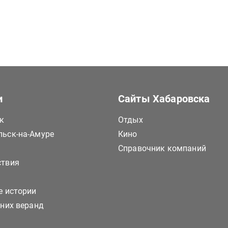
и
Сайты Хабаровска
к
Отдых
ьск-на-Амуре
Кино
Справочник компаний
ствия
е истории
тних веранд