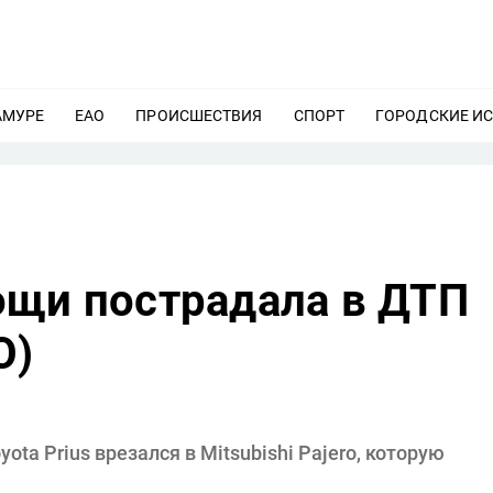
АМУРЕ
ЕЩЕ
ЕАО
ЕЩЕ
ПРОИСШЕСТВИЯ
ЕЩЕ
СПОРТ
ЕЩЕ
ГОРОДСКИЕ И
ощи пострадала в ДТП
О)
ta Prius врезался в Mitsubishi Pajero, которую