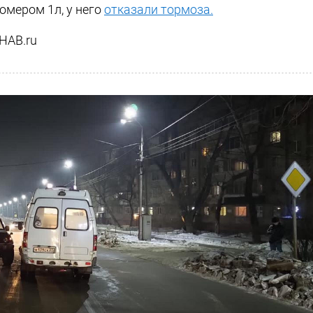
омером 1л, у него
отказали тормоза.
HAB.ru