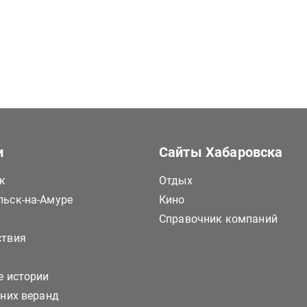
и
Сайты Хабаровска
к
Отдых
ьск-на-Амуре
Кино
Справочник компаний
ствия
е истории
тних веранд