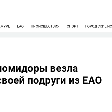
АМУРЕ
ЕЩЕ
ЕАО
ЕЩЕ
ПРОИСШЕСТВИЯ
ЕЩЕ
СПОРТ
ЕЩЕ
ГОРОДСКИЕ И
 помидоры везла
своей подруги из ЕАО