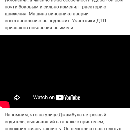
почти боковым и сильно изменил траекторию
движения. Машина виновника аварии
восстановлению не подлежит. Участники ДТП
признаков опьянения не имели.
Напомним, что на улице Джамбула нетрезвый
водитель, выпивавший в гараже с приятелем,
осложнил жизнь таксисту. Он несколько раз толкнул