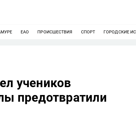
АМУРЕ
ЕЩЕ
ЕАО
ЕЩЕ
ПРОИСШЕСТВИЯ
ЕЩЕ
СПОРТ
ЕЩЕ
ГОРОДСКИЕ И
ел учеников
лы предотвратили