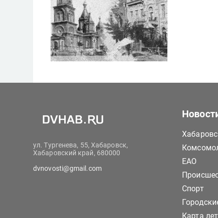
Новост
Хабаровс
ул. Тургенева, 55, Хабаровск,
Комсомол
Хабаровский край, 680000
ЕАО
dvnovosti@gmail.com
Происше
Спорт
Городски
Карта ле