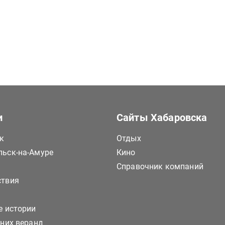
и
Сайты Хабаровска
к
Отдых
ьск-на-Амуре
Кино
Справочник компаний
ствия
е истории
тних веранд