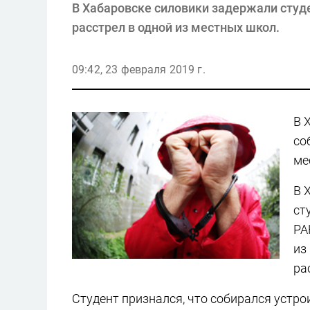
В Хабаровске силовики задержали студ
расстрел в одной из местных школ.
09:42, 23 февраля 2019 г.
В 
со
ме
В 
ст
РА
из
ра
Студент признался, что собирался устро