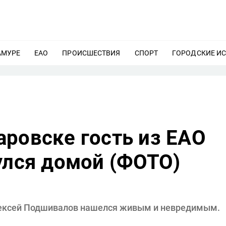
АМУРЕ
ЕЩЕ
ЕАО
ЕЩЕ
ПРОИСШЕСТВИЯ
ЕЩЕ
СПОРТ
ЕЩЕ
ГОРОДСКИЕ И
ровске гость из ЕАО
улся домой (ФОТО)
лексей Подшивалов нашелся живым и невредимым.