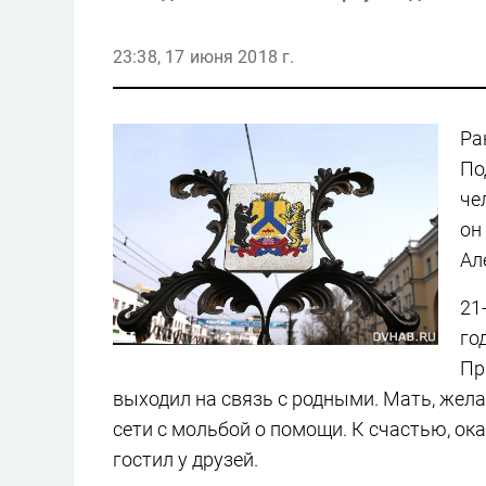
23:38, 17 июня 2018 г.
Ра
По
че
он
Ал
21
го
Пр
выходил на связь с родными. Мать, жела
сети с мольбой о помощи. К счастью, ока
гостил у друзей.