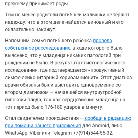
прежнему принимает роды.
Тем не менее родители погибшей малышки не теряют
надежду, что в этом деле найдется виновный и его
обязательно накажут.
Напомним, семья погибшего ребенка
провела
собственное расследование
, в ходе которого было
выяснено, что у младенца никаких патологий при
рождении не было. В результатах гистологического
исследования, где подтверждается «продуктивный
лимфо-лейкоцитарный хориоамнионит». Этот диагноз
врачи обязаны были выставить одновременно со
втором диагнозом – начавшейся внутриутробной
гипоксии плода, так как сердцебиение младенца на
тот период было 176-180 ударов в минуту.
Стал свидетелем происшествия —
сообщи в редакцию
при помощи нашего приложения
для Android, либо
WhatsApp, Viber или Telegram +7(914)544-55-32.