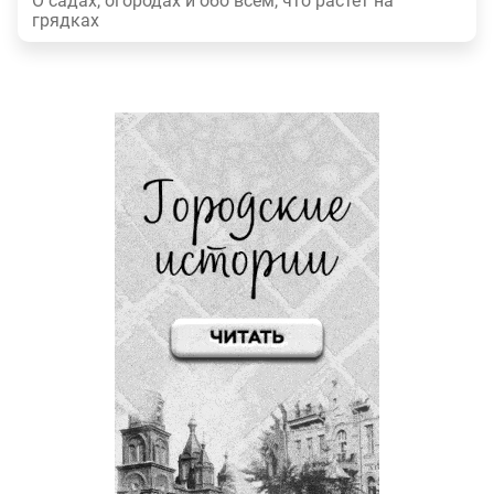
О садах, огородах и обо всем, что растет на
грядках