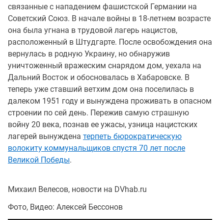
связанные с нападением фашистской Германии на
Советский Союз. В начале войны в 18-летнем возрасте
она была угнана в трудовой лагерь нацистов,
расположенный в Штудгарте. После освобождения она
вернулась в родную Украину, но обнаружив
уничтоженный вражеским снарядом дом, уехала на
Дальний Восток и обосновалась в Хабаровске. В
теперь уже ставший ветхим дом она поселилась в
далеком 1951 году и вынуждена проживать в опасном
строении по сей день. Пережив самую страшную
войну 20 века, познав ее ужасы, узница нацистских
лагерей вынуждена
терпеть бюрократическую
волокиту коммунальщиков спустя 70 лет после
Великой Победы
.
Михаил Велесов, новости на DVhab.ru
Фото, Видео: Алексей Бессонов