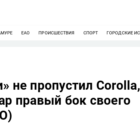
АМУРЕ
ЕЩЕ
ЕАО
ЕЩЕ
ПРОИСШЕСТВИЯ
ЕЩЕ
СПОРТ
ЕЩЕ
ГОРОДСКИЕ И
» не пропустил Corolla
ар правый бок своего
О)