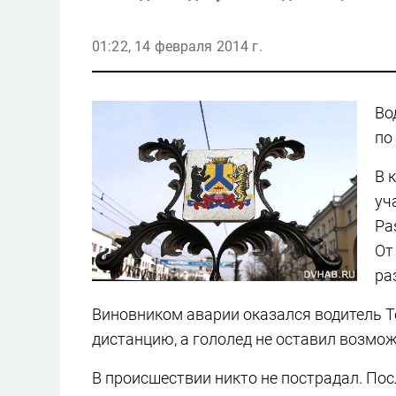
01:22, 14 февраля 2014 г.
Во
по
В 
уч
Pa
От
ра
Виновником аварии оказался водитель T
дистанцию, а гололед не оставил возмо
В происшествии никто не пострадал. По