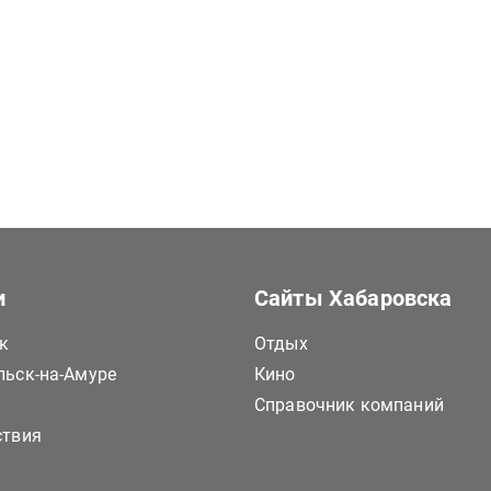
и
Сайты Хабаровска
к
Отдых
ьск-на-Амуре
Кино
Справочник компаний
ствия