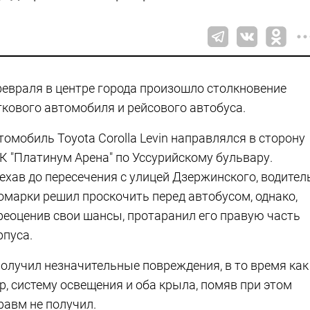
февраля в центре города произошло столкновение
гкового автомобиля и рейсового автобуса.
томобиль Toyota Corolla Levin направлялся в сторону
К "Платинум Арена" по Уссурийскому бульвару.
ехав до пересечения с улицей Дзержинского, водител
омарки решил проскочить перед автобусом, однако,
реоценив свои шансы, протаранил его правую часть
рпуса.
получил незначительные повреждения, в то время как
ер, систему освещения и оба крыла, помяв при этом
равм не получил.