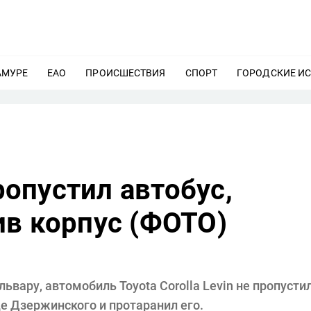
АМУРЕ
ЕЩЕ
ЕАО
ЕЩЕ
ПРОИСШЕСТВИЯ
ЕЩЕ
СПОРТ
ЕЩЕ
ГОРОДСКИЕ И
пропустил автобус,
ив корпус (ФОТО)
львару, автомобиль Toyota Corolla Levin не пропусти
е Дзержинского и протаранил его.