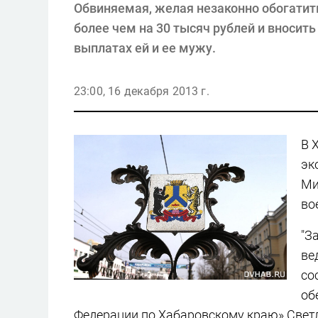
Обвиняемая, желая незаконно обогатит
более чем на 30 тысяч рублей и вносит
выплатах ей и ее мужу.
23:00, 16 декабря 2013 г.
В 
эк
Ми
во
"З
ве
со
об
Федерации по Хабаровскому краю» Свет