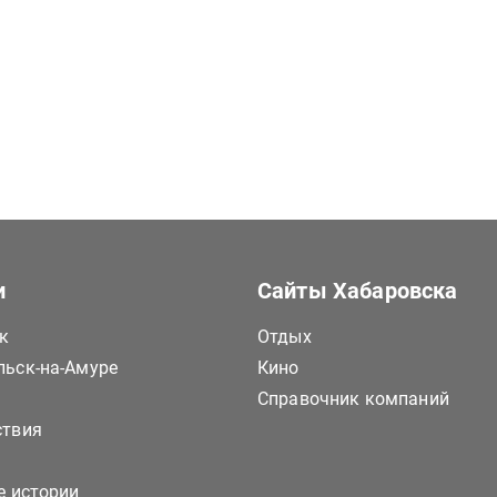
и
Сайты Хабаровска
к
Отдых
ьск-на-Амуре
Кино
Справочник компаний
ствия
е истории