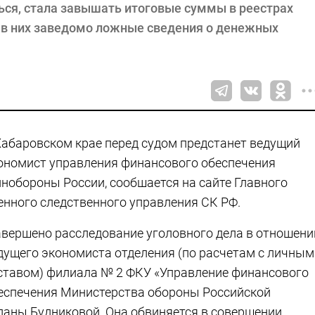
ься, стала завышать итоговые суммы в реестрах
ь в них заведомо ложные сведения о денежных
Хабаровском крае перед судом предстанет ведущий
ономист управления финансового обеспечения
нобороны России, сообшается на сайте Главного
енного следственного управления СК РФ.
авершено расследование уголовного дела в отношени
дущего экономиста отделения (по расчетам с личным
ставом) филиала № 2 ФКУ «Управление финансового
еспечения Министерства обороны Российской
ланы Будниковой. Она обвиняется в совершении