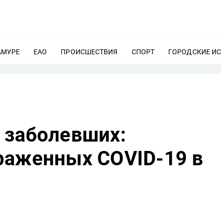
АМУРЕ
ЕЩЕ
ЕАО
ЕЩЕ
ПРОИСШЕСТВИЯ
ЕЩЕ
СПОРТ
ЕЩЕ
ГОРОДСКИЕ И
 заболевших:
раженных COVID-19 в