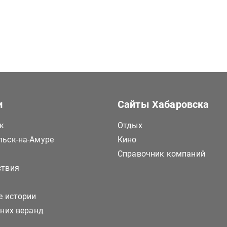
и
Сайты Хабаровска
к
Отдых
ьск-на-Амуре
Кино
Справочник компаний
ствия
е истории
тних веранд