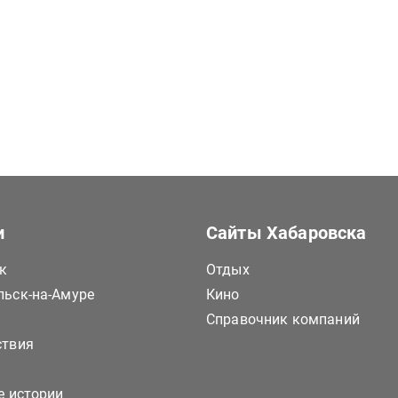
и
Сайты Хабаровска
к
Отдых
ьск-на-Амуре
Кино
Справочник компаний
ствия
е истории