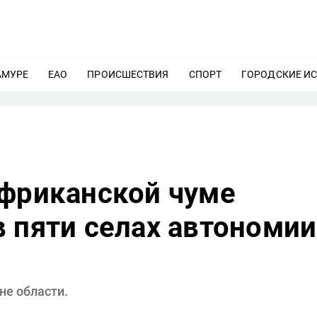
АМУРЕ
ЕЩЕ
ЕАО
ЕЩЕ
ПРОИСШЕСТВИЯ
ЕЩЕ
СПОРТ
ЕЩЕ
ГОРОДСКИЕ И
африканской чуме
 пяти селах автономии
не области.