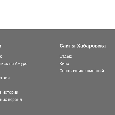
и
Сайты Хабаровска
к
Отдых
ьск-на-Амуре
Кино
Справочник компаний
ствия
е истории
тних веранд