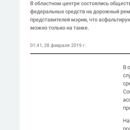
В областном центре состоялись общест
федеральных средств на дорожный рем
представителей мэрии, что асфальтирую
можно только на танке.
01:41, 28 февраля 2019 г.
В 
сл
ср
Со
ас
пр
На
по