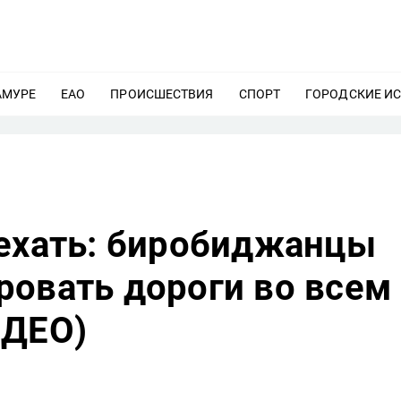
АМУРЕ
ЕЩЕ
ЕАО
ЕЩЕ
ПРОИСШЕСТВИЯ
ЕЩЕ
СПОРТ
ЕЩЕ
ГОРОДСКИЕ И
оехать: биробиджанцы
ровать дороги во всем
ИДЕО)