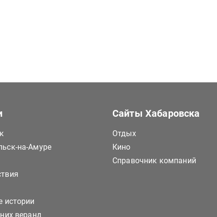
и
Сайты Хабаровска
к
Отдых
ьск-на-Амуре
Кино
Справочник компаний
ствия
е истории
тних веранд