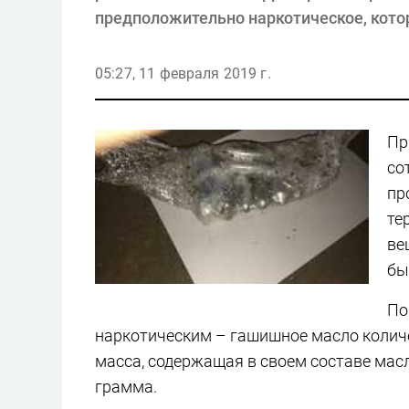
предположительно наркотическое, кото
05:27, 11 февраля 2019 г.
Пр
со
пр
те
ве
бы
По
наркотическим – гашишное масло количе
масса, содержащая в своем составе масл
грамма.