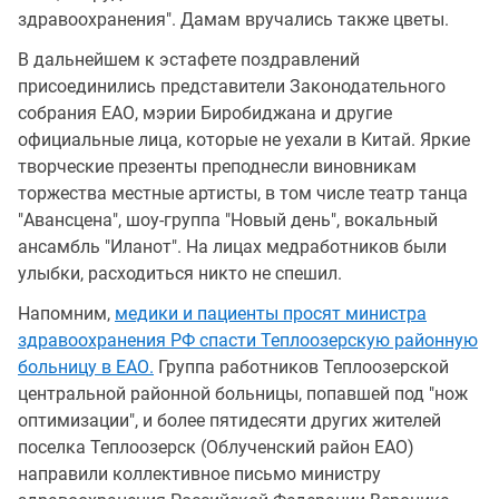
здравоохранения". Дамам вручались также цветы.
В дальнейшем к эстафете поздравлений
присоединились представители Законодательного
собрания ЕАО, мэрии Биробиджана и другие
официальные лица, которые не уехали в Китай. Яркие
творческие презенты преподнесли виновникам
торжества местные артисты, в том числе театр танца
"Авансцена", шоу-группа "Новый день", вокальный
ансамбль "Иланот". На лицах медработников были
улыбки, расходиться никто не спешил.
Напомним,
медики и пациенты просят министра
здравоохранения РФ спасти Теплоозерскую районную
больницу в ЕАО.
Группа работников Теплоозерской
центральной районной больницы, попавшей под "нож
оптимизации", и более пятидесяти других жителей
поселка Теплоозерск (Облученский район ЕАО)
направили коллективное письмо министру