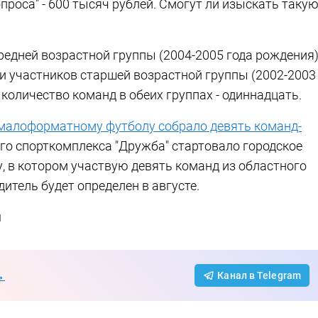
роса" - 600 тысяч рублей. Смогут ли изыскать таку
редней возрастной группы (2004-2005 года рождения
ди участников старшей возрастной группы (2002-2003
 количество команд в обеих группах - одиннадцать.
малоформатному футболу собрало девять команд-
о спорткомплекса "Дружба" стартовало городское
 в котором участвую девять команд из областного
дитель будет определен в августе.
u
→
Канал в Telegram