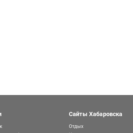
и
Сайты Хабаровска
к
Отдых