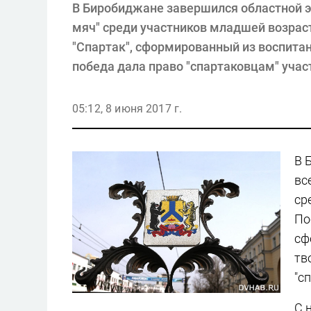
В Биробиджане завершился областной э
мяч" среди участников младшей возрас
"Спартак", сформированный из воспита
победа дала право "спартаковцам" уча
05:12, 8 июня 2017 г.
В 
вс
ср
По
сф
тв
"с
С 