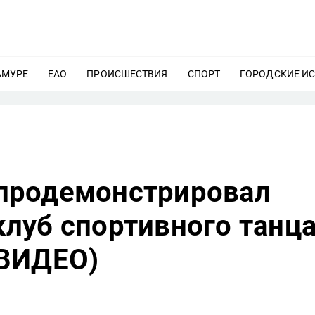
АМУРЕ
ЕЩЕ
ЕАО
ЕЩЕ
ПРОИСШЕСТВИЯ
ЕЩЕ
СПОРТ
ЕЩЕ
ГОРОДСКИЕ И
продемонстрировал
луб спортивного танц
;ВИДЕО)