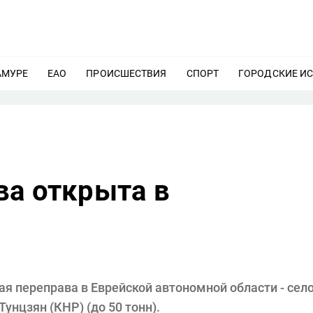
АМУРЕ
ЕЩЕ
ЕАО
ЕЩЕ
ПРОИСШЕСТВИЯ
ЕЩЕ
СПОРТ
ЕЩЕ
ГОРОДСКИЕ И
ва открыта в
я переправа в Еврейской автономной области - сел
унцзян (КНР) (до 50 тонн).