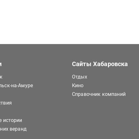
и
Сайты Хабаровска
к
Отдых
ьск-на-Амуре
Кино
Справочник компаний
ствия
е истории
тних веранд