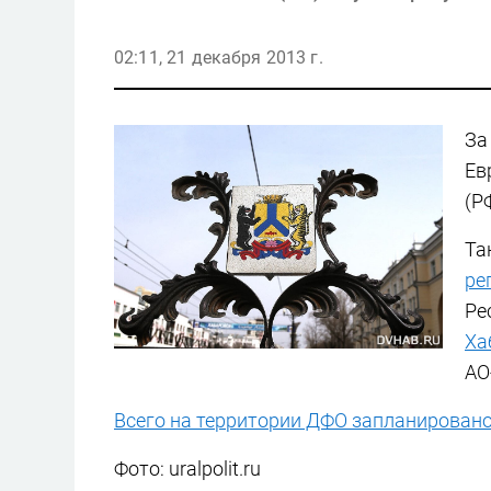
02:11, 21 декабря 2013 г.
За
Ев
(Р
Та
ре
Ре
Ха
АО
Всего на территории ДФО запланировано
Фото: uralpolit.ru