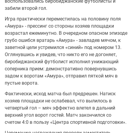
воспользовались биробиджанские футболисты и
забили второй гол.
Игра практически переместилась на половину поля
«Амура» - прессинг со стороны хозяев площадки
возрастал ежеминутно. В очередном опасном эпизоде
грубо ошибся вратарь «Амура» - завладев мячом, к
заветной цели устремился «синий» под номером 13.
Оглянувшись и увидев, что никто его не догоняет,
биробиджанский футболист исполнил унижающий
соперника прием: демонстративно повернувшись
задом к воротам «Амура», отправил пяткой мяч в
пустые ворота.
Фактически, исход матча был предрешен. Натиск
хозяев площадки не ослабевал, что вылилось в
четвертый гол – мяч эффектно влетел в дальний
верхний угол ворот гостей. Матч закончился со
счетом 4:0 в пользу «Центра спортивной подготовки».
Церемонию награждения провели заместитель