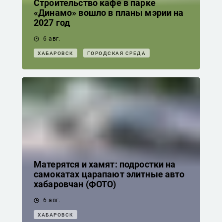
Строительство кафе в парке
«Динамо» вошло в планы мэрии на
2027 год
6 авг.
ХАБАРОВСК
ГОРОДСКАЯ СРЕДА
Матерятся и хамят: подростки на
самокатах царапают элитные авто
хабаровчан (ФОТО)
6 авг.
ХАБАРОВСК